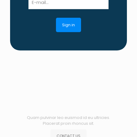
Quam pulvinar leo euismod id eu ultricies.
Placerat proin rhoncus sit.
CONTACT US
USEFUL LINKS
CUSTOMER
SERVICE
HOME